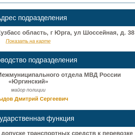
дрес подразделения
збасс область, г Юрга, ул Шоссейная, д. 38
Показать на карте
оводство подразделения
ежмуниципального отдела МВД России
«Юргинский»
майор полиции
ыдов Дмитрий Сергеевич
сударственная функция
допуске транспортных средств к перевозке