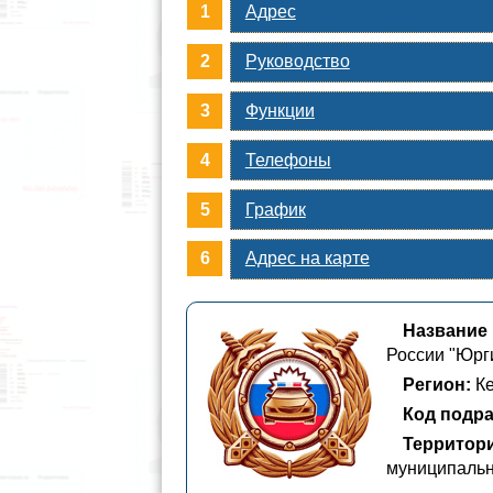
Адрес
Руководство
Функции
Телефоны
График
Адрес на карте
Название 
России "Юрг
Регион:
Ке
Код подра
Территор
муниципаль