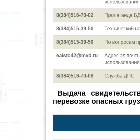
использовани
8(384)516-70-02
Пропаганда Б
8(384)515-39-50
Технический н
8(384)515-39-50
По вопросам п
eaisto42@mvd.ru
Адрес эл.почт
использовани
8(384)516-70-08
Служба ДПС
Выдача свидетельст
перевозке опасных гру