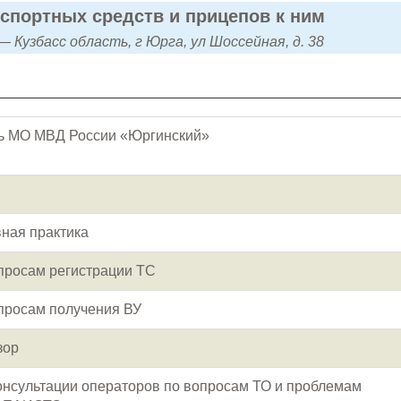
нспортных средств и прицепов к ним
 Кузбасс область, г Юрга, ул Шоссейная, д. 38
ь МО МВД России «Юргинский»
ная практика
просам регистрации ТС
просам получения ВУ
зор
онсультации операторов по вопросам ТО и проблемам