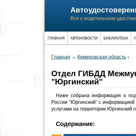
Автоудостоверен
Все о водительском удостов
ГЛАВНАЯ
АВТОНОВОСТИ
БИБЛИОТЕКА
П
Главная
→
Кемеровская область
↓
Отдел ГИБДД Межмун
"Юргинский"
Ниже собрана информация о по
России "Юргинский" с информацией
услугами на территории Юргинский г
Содержание: