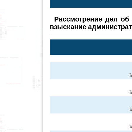
Рассмотрение дел об
взыскание администра
0
0
0
0