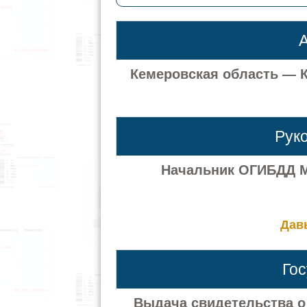
А
Кемеровская область — Ку
Рук
Начальник ОГИБДД М
Дав
Го
Выдача свидетельства о 