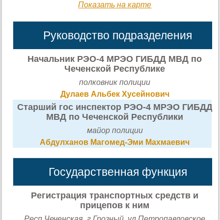
Показать на карте
Руководство подразделения
Начальник РЭО-4 МРЭО ГИБДД МВД по
Чеченской Республике
полковник полиции
Дулаев Альбек Хусейнович
Старший гос инспектор РЭО-4 МРЭО ГИБДД
МВД по Чеченской Республики
майор полиции
Абдулханов Магомед-Эми Махмаевич
Государственная функция
Регистрация транспортных средств и
прицепов к ним
Респ Чеченская, г Грозный, ул Петропавловское