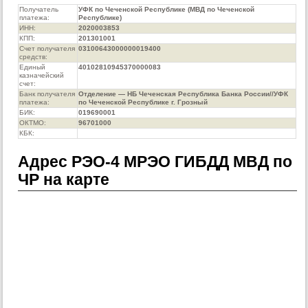
Получатель
УФК по Чеченской Республике (МВД по Чеченской
платежа:
Республике)
ИНН:
2020003853
КПП:
201301001
Счет получателя
03100643000000019400
средств:
Единый
40102810945370000083
казначейский
счет:
Банк получателя
Отделение — НБ Чеченская Республика Банка России//УФК
платежа:
по Чеченской Республике г. Грозный
БИК:
019690001
ОКТМО:
96701000
КБК:
Адрес РЭО-4 МРЭО ГИБДД МВД по
ЧР на карте