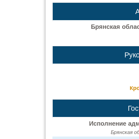
А
Брянская облас
Рук
Кр
Го
Исполнение адм
Брянская об