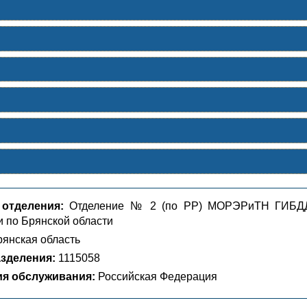
 отделения:
Отделение № 2 (по РР) МОРЭРиТН ГИБД
 по Брянской области
янская область
зделения:
1115058
ия обслуживания:
Российская Федерация