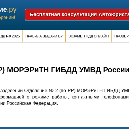
.ру
ие
ерении!
ДД РФ 2025
ПРАВИЛА ВЫДАЧИ ВУ
ЭКЗАМЕН ПДД ОНЛАЙН
ПРОВЕР
РР) МОРЭРиТН ГИБДД УМВД Росси
разделении Отделение № 2 (по РР) МОРЭРиТН ГИБДД УМ
нформацией о режиме работы, контактными телефонами
ии Российская Федерация.