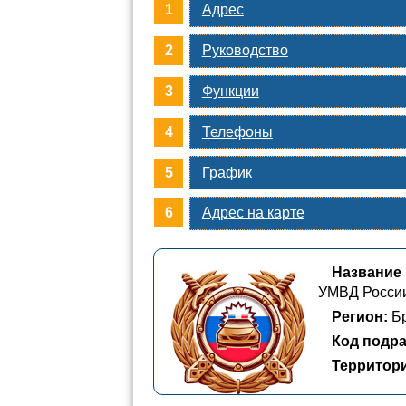
Адрес
Руководство
Функции
Телефоны
График
Адрес на карте
Название
УМВД России
Регион:
Бр
Код подра
Территор