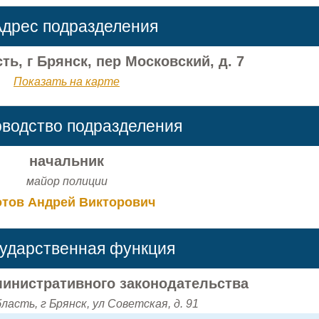
дрес подразделения
ть, г Брянск, пер Московский, д. 7
Показать на карте
оводство подразделения
начальник
майор полиции
отов Андрей Викторович
сударственная функция
инистративного законодательства
ласть, г Брянск, ул Советская, д. 91