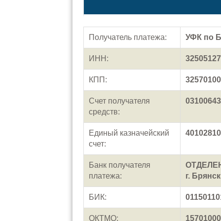
Получатель платежа:
УФК по Б
ИНН:
32505127
КПП:
32570100
Счет получателя
03100643
средств:
Единый казначейский
40102810
счет:
Банк получателя
ОТДЕЛЕН
платежа:
г. Брянск
БИК:
01150110
ОКТМО:
15701000