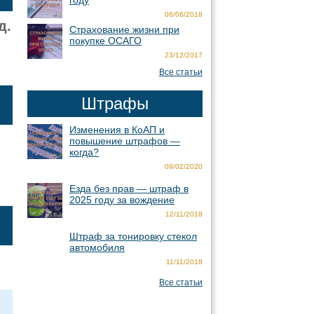
году
06/06/2018
д.
Страхование жизни при
покупке ОСАГО
23/12/2017
Все статьи
Штрафы
Изменения в КоАП и
повышение штрафов —
когда?
09/02/2020
Езда без прав — штраф в
2025 году за вождение
12/11/2018
Штраф за тонировку стекол
автомобиля
11/11/2018
Все статьи