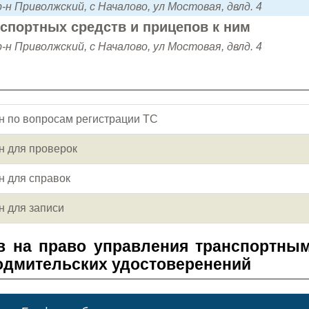
-н Приволжский, с Началово, ул Мостовая, двлд. 4
нспортных средств и прицепов к ним
-н Приволжский, с Началово, ул Мостовая, двлд. 4
н по вопросам регистрации ТС
н для проверок
н для справок
н для записи
в на право управления транспортны
одмительских удостоверенений