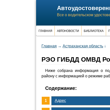
Автоудостоверен
Все о водительском удостов
ГЛАВНАЯ
АВТОНОВОСТИ
БИБЛИОТЕКА
П
Главная
→
Астраханская область
↓
РЭO ГИБДД ОМВД Рос
Ниже собрана информация о п
району с информацией о режиме раб
Содержание:
Адрес