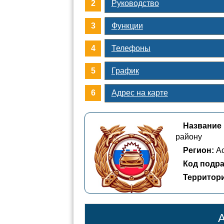
Руководство
Функции
Телефоны
График
Адрес на карте
Название
району
Регион:
Ас
Код подра
Территор
А