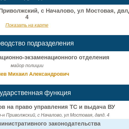
 Приволжский, с Началово, ул Мостовая, двл
4
Показать на карте
оводство подразделения
ационно-экзаменационного отделения
майор полиции
ев Михаил Александрович
сударственная функция
в на право управления ТС и выдача ВУ
-н Приволжский, с Началово, ул Мостовая, двлд. 4
инистративного законодательства