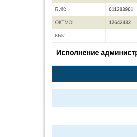
БИК:
011203901
ОКТМО:
12642432
КБК:
Исполнение администр