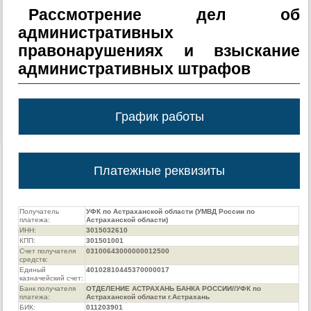
Рассмотрение дел об
административных
правонарушениях и взыскание
административных штрафов
График работы
Платежные реквизиты
Получатель
УФК по Астраханской области (УМВД России по
платежа:
Астраханской области)
ИНН:
3015032610
КПП:
301501001
Счет получателя
03100643000000012500
средств:
Единый
40102810445370000017
казначейский счет:
Банк получателя
ОТДЕЛЕНИЕ АСТРАХАНЬ БАНКА РОССИИ//УФК по
платежа:
Астраханской области г.Астрахань
БИК:
011203901