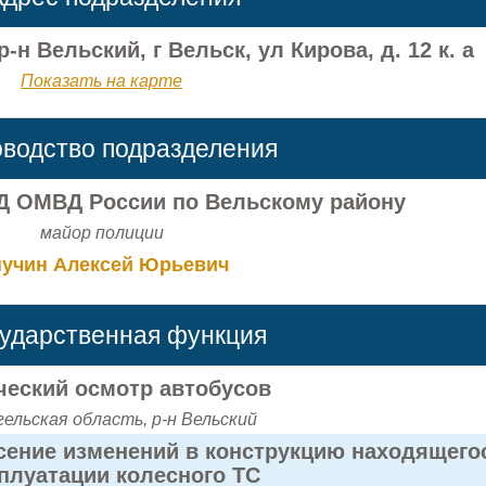
-н Вельский, г Вельск, ул Кирова, д. 12 к. а
Показать на карте
оводство подразделения
 ОМВД России по Вельскому району
майор полиции
учин Алексей Юрьевич
сударственная функция
ческий осмотр автобусов
ельская область, р-н Вельский
сение изменений в конструкцию находящего
сплуатации колесного ТС