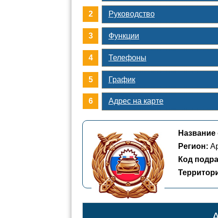
Руководство
Функции
Телефоны
График
Адрес на карте
Название 
Регион:
Ар
Код подра
Территор
А