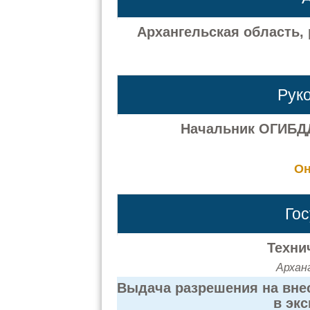
Архангельская область, р
Рук
Начальник ОГИБДД
Он
Го
Техни
Арханг
Выдача разрешения на вне
в эк