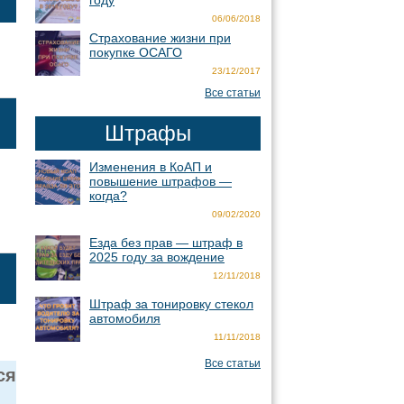
году
06/06/2018
Страхование жизни при
покупке ОСАГО
23/12/2017
Все статьи
Штрафы
Изменения в КоАП и
повышение штрафов —
когда?
09/02/2020
Езда без прав — штраф в
2025 году за вождение
12/11/2018
Штраф за тонировку стекол
автомобиля
11/11/2018
Все статьи
ся