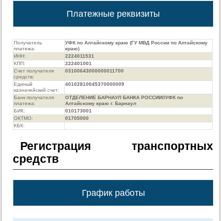
Платежные реквизиты
Получатель
УФК по Алтайскому краю (ГУ МВД России по Алтайскому
платежа:
краю)
ИНН:
2224011531
КПП:
222401001
Счет получателя
03100643000000011700
средств:
Единый
40102810045370000009
казначейский счет:
Банк получателя
ОТДЕЛЕНИЕ БАРНАУЛ БАНКА РОССИИ//УФК по
платежа:
Алтайскому краю г. Барнаул
БИК:
010173001
ОКТМО:
01705000
КБК:
Регистрация транспортных
средств
График работы