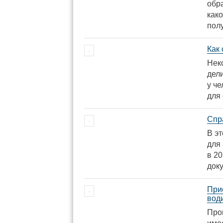
обр
как
пол
Как 
Нек
дели
у ч
для 
Спр
В э
для
в 20
док
При
вод
Про