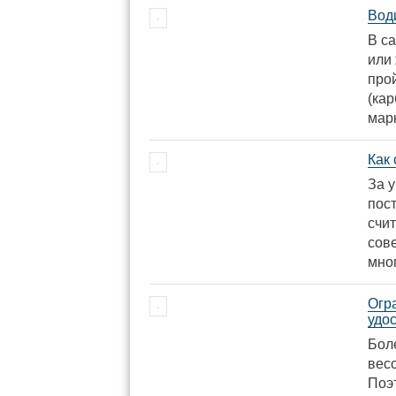
Вод
В с
или
про
(ка
мар
Как 
За 
пос
счит
сов
мно
Огр
удо
Бол
вес
Поэ