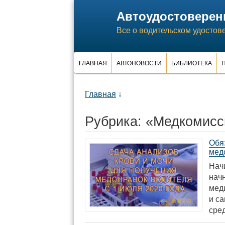
Автоудостоверен
Все о водительском удостов
ГЛАВНАЯ
АВТОНОВОСТИ
БИБЛИОТЕКА
П
Главная
↓
Рубрика: «Медкомисс
Обя
мед
Начи
нач
мед
и с
сре