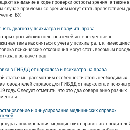
ащают внимание в ходе проверки остроты зрения, а также в
ом случае проблемы со зрением могут стать препятствием д
учения ВУ.
снять диагноз у психиатра и получить права
оторых российских пользователей интересует очень
катная тема как сняться с учета у психиатра, т. к. имеющие
еловека психические отклонения могут стать весомым пово
отказа в выдаче прав.
авки в ГИБДД от нарколога и психиатра на права
той статье мы рассмотрим особенности столь необходимых
 автоводителей справок для ГИБДД от нарколога и психиат
19 году. Следует отметить, что это два совершенно разных
умента и …
остановление и аннулирование медицинских справок
ителей
цедура аннулирования медицинских справок автоводителе