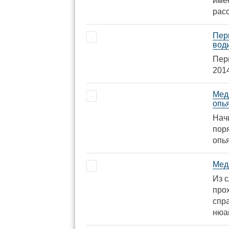
име
расс
Пер
вод
Пер
201
Мед
опь
Начи
пор
опь
Мед
Из 
про
спра
нюа