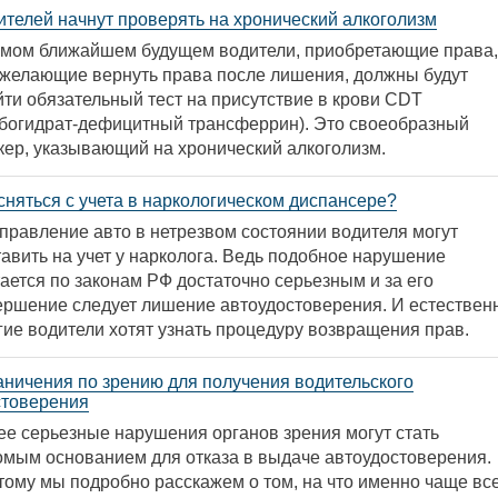
ителей начнут проверять на хронический алкоголизм
амом ближайшем будущем водители, приобретающие права,
 желающие вернуть права после лишения, должны будут
йти обязательный тест на присутствие в крови CDT
рбогидрат-дефицитный трансферрин). Это своеобразный
кер, указывающий на хронический алкоголизм.
сняться с учета в наркологическом диспансере?
управление авто в нетрезвом состоянии водителя могут
тавить на учет у нарколога. Ведь подобное нарушение
ается по законам РФ достаточно серьезным и за его
ершение следует лишение автоудостоверения. И естествен
гие водители хотят узнать процедуру возвращения прав.
аничения по зрению для получения водительского
стоверения
ее серьезные нарушения органов зрения могут стать
омым основанием для отказа в выдаче автоудостоверения.
тому мы подробно расскажем о том, на что именно чаще вс