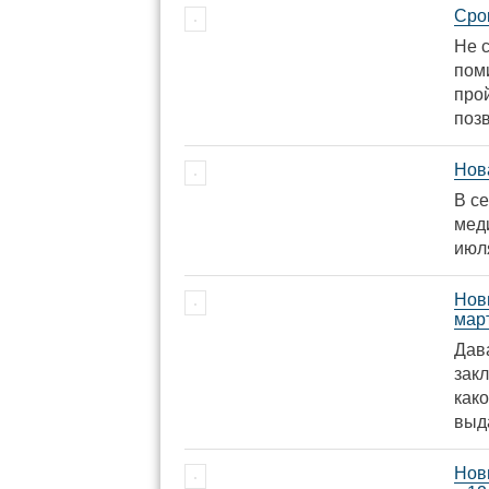
Сро
Не 
пом
про
поз
Нов
В с
мед
июля
Нов
мар
Дав
зак
како
выд
Нов