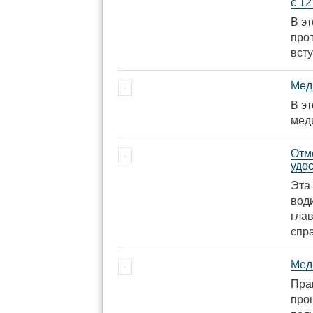
с 12
В э
про
всту
Мед
В эт
мед
Отм
удо
Эта
води
гла
спр
Мед
Пра
про