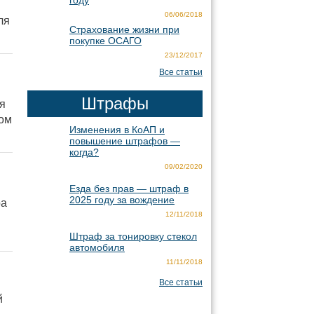
году
06/06/2018
ля
Страхование жизни при
покупке ОСАГО
23/12/2017
Все статьи
Штрафы
ся
дом
Изменения в КоАП и
повышение штрафов —
когда?
09/02/2020
Езда без прав — штраф в
2025 году за вождение
ра
12/11/2018
Штраф за тонировку стекол
автомобиля
11/11/2018
Все статьи
й